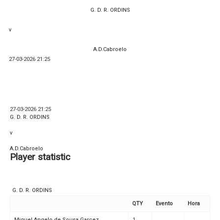
G. D. R. ORDINS
v
A.D.Cabroelo
27-03-2026 21:25
27-03-2026 21:25
G. D. R. ORDINS
v
A.D.Cabroelo
Player statistic
G. D. R. ORDINS
QTY
Evento
Hora
Miguel Angelo de Sousa Garcez
1