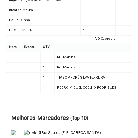
Ricardo Moura
1
Paulo Cunha
1
LUÍS OLIVEIRA
1
A.D.Cabroelo
Hora
Evento
QTY
1
Rui Martins
1
Rui Martins
1
TIAGO ANDRÉ SILVA FERREIRA
1
PEDRO MIGUEL COELHO RODRIGUES
Melhores Marcadores
(Top 10)
5
Rui Soares
(
F. R. CABEÇA SANTA
)