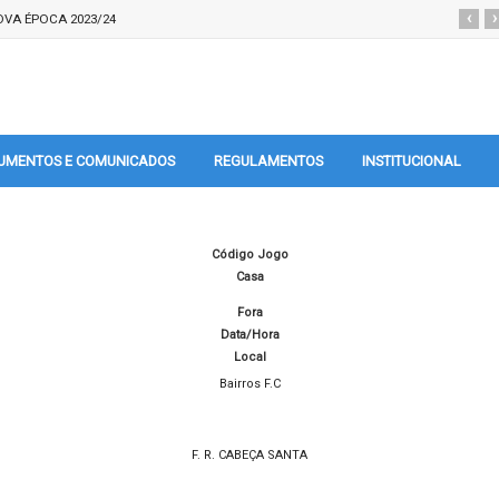
‹
›
VA ÉPOCA 2023/24
UMENTOS E COMUNICADOS
REGULAMENTOS
INSTITUCIONAL
Código Jogo
Casa
Fora
Data/Hora
Local
Bairros F.C
F. R. CABEÇA SANTA