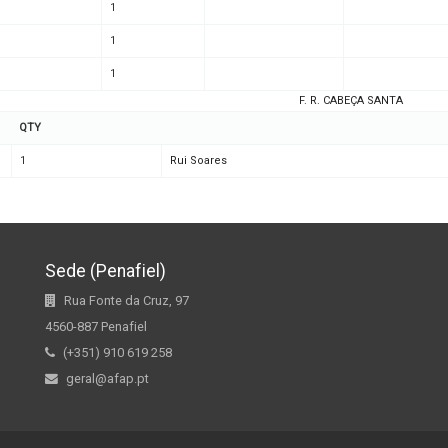
1
1
1
F. R. CABEÇA SANTA
QTY
1
Rui Soares
Sede (Penafiel)
Rua Fonte da Cruz, 97
4560-887 Penafiel
(+351) 910 619 258
geral@afap.pt