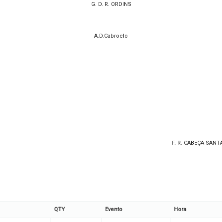
G. D. R. ORDINS
A.D.Cabroelo
F. R. CABEÇA SANT
QTY
Evento
Hora