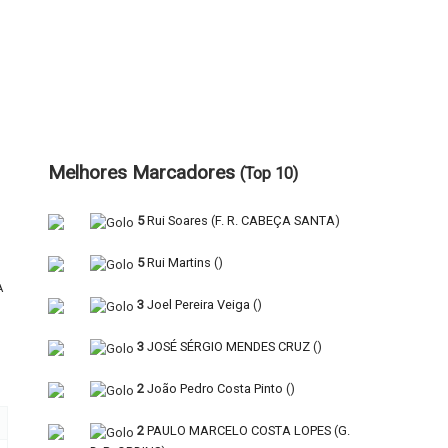
Melhores Marcadores
(Top 10)
5
Rui Soares
(
F. R. CABEÇA SANTA
)
5
Rui Martins
(
)
A
3
Joel Pereira Veiga
(
)
3
JOSÉ SÉRGIO MENDES CRUZ
(
)
2
João Pedro Costa Pinto
(
)
2
PAULO MARCELO COSTA LOPES
(
G.