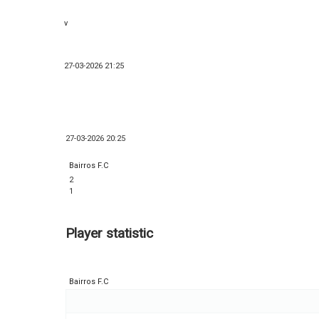
v
27-03-2026 21:25
27-03-2026 20:25
Bairros F.C
2
1
Player statistic
Bairros F.C