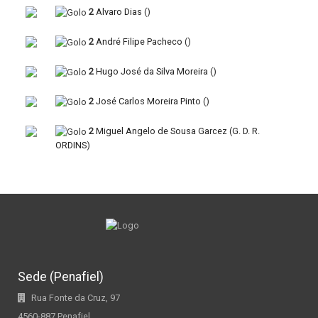
2
Alvaro Dias
(
)
2
André Filipe Pacheco
(
)
2
Hugo José da Silva Moreira
(
)
2
José Carlos Moreira Pinto
(
)
2
Miguel Angelo de Sousa Garcez
(
G. D. R.
ORDINS
)
Sede (Penafiel)
Rua Fonte da Cruz, 97
4560-887 Penafiel