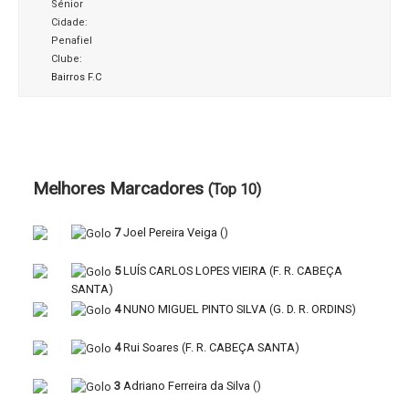
Sénior
Cidade:
Penafiel
Clube:
Bairros F.C
Melhores Marcadores
(Top 10)
7
Joel Pereira Veiga
(
)
5
LUÍS CARLOS LOPES VIEIRA
(
F. R. CABEÇA
SANTA
)
4
NUNO MIGUEL PINTO SILVA
(
G. D. R. ORDINS
)
4
Rui Soares
(
F. R. CABEÇA SANTA
)
3
Adriano Ferreira da Silva
(
)