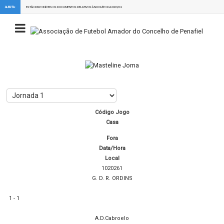
ALERTA:
ESTÃO DISPONÍVEIS OS DOCUMENTOS RELATIVOS À NOVA ÉPOCA 2023/24
Código Jogo
Casa
Fora
Data/Hora
Local
1020261
G. D. R. ORDINS
1 - 1
A.D.Cabroelo