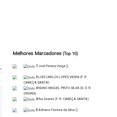
Melhores Marcadores
(Top 10)
7
Joel Pereira Veiga
(
)
5
LUÍS CARLOS LOPES VIEIRA
(
F. R.
CABEÇA SANTA
)
4
NUNO MIGUEL PINTO SILVA
(
G. D. R.
ORDINS
)
4
Rui Soares
(
F. R. CABEÇA SANTA
)
3
Adriano Ferreira da Silva
(
)