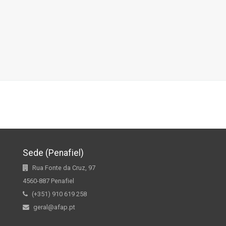
Sede (Penafiel)
Rua Fonte da Cruz, 97
4560-887 Penafiel
(+351) 910 619 258
geral@afap.pt