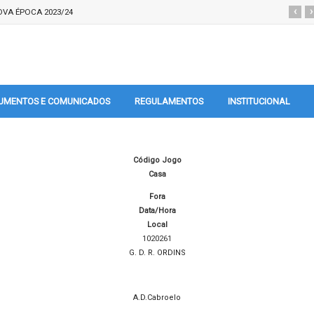
‹
›
VA ÉPOCA 2023/24
UMENTOS E COMUNICADOS
REGULAMENTOS
INSTITUCIONAL
Código Jogo
Casa
Fora
Data/Hora
Local
1020261
G. D. R. ORDINS
A.D.Cabroelo