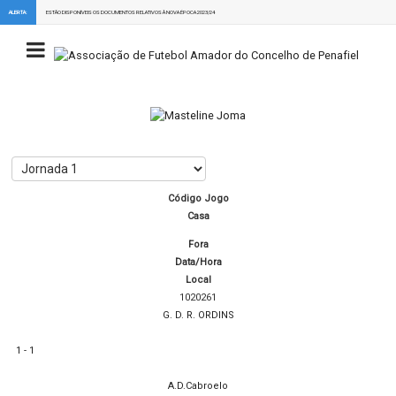
ALERTA:
ESTÃO DISPONÍVEIS OS DOCUMENTOS RELATIVOS À NOVA ÉPOCA 2023/24
Código Jogo
Casa
Fora
Data/Hora
Local
1020261
G. D. R. ORDINS
1 - 1
A.D.Cabroelo