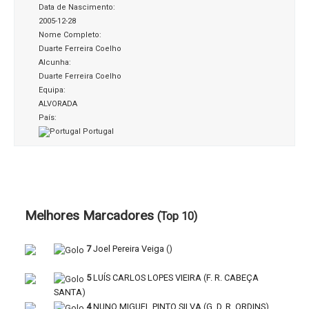
Data de Nascimento:
2005-12-28
Nome Completo:
Duarte Ferreira Coelho
Alcunha:
Duarte Ferreira Coelho
Equipa:
ALVORADA
País:
Portugal
Melhores Marcadores
(Top 10)
7
Joel Pereira Veiga
(
)
5
LUÍS CARLOS LOPES VIEIRA
(
F. R. CABEÇA
SANTA
)
4
NUNO MIGUEL PINTO SILVA
(
G. D. R. ORDINS
)