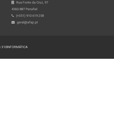
Rua Fonte da Cruz, 97
4560-887 Penafiel
(+351) 910 619 258
geral@afap.pt
y
310INFORMÁTICA