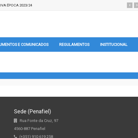
‹
›
VA ÉPOCA 2023/24
UMENTOS E COMUNICADOS
REGULAMENTOS
INSTITUCIONAL
Sede (Penafiel)
Rua Fonte da Cruz, 97
4560-887 Penafiel
(+351) 910 619 258